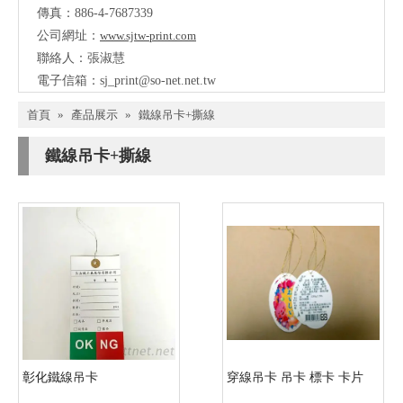
傳真：886-4-7687339
公司網址：
www.sjtw-print.com
聯絡人：張淑慧
電子信箱：
sj_print@so-net.net.tw
首頁
»
產品展示
»
鐵線吊卡+撕線
鐵線吊卡+撕線
彰化鐵線吊卡
穿線吊卡 吊卡 標卡 卡片