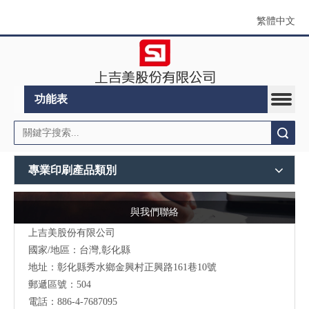
繁體中文
功能表
搜索
專業印刷產品類別
與我們聯絡
上吉美股份有限公司
國家/地區：台灣,彰化縣
地址：彰化縣秀水鄉金興村正興路161巷10號
郵遞區號：504
電話：886-4-7687095