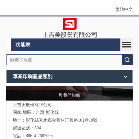
繁體中文
功能表
搜索
專業印刷產品類別
與我們聯絡
上吉美股份有限公司
國家/地區：台灣,彰化縣
地址：彰化縣秀水鄉金興村正興路161巷10號
郵遞區號：504
電話：886-4-7687095