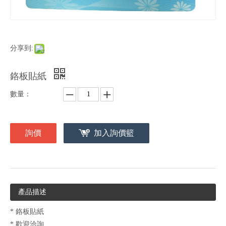
分享到:
鉻板貼紙
數量：
詢價
加入詢價籃
產品描述
* 鉻板貼紙
* 歡迎洽詢