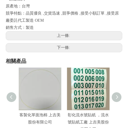
原產地：台灣
競爭特點：品質優良 ,交貨迅速 ,競爭價格 ,接受小額訂單 ,接受原
廠委託代工製造 OEM
銷售方式：製造
上一條:
下一條:
相關產品
客製化單面泡棉 上吉美
彰化流水號貼紙 ，流水
流水
股份有限公司
號貼紙工廠 上吉美股份