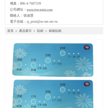
傳真：886-4-7687339
公司網址：
www.sjtw-print.com
聯絡人：張淑慧
電子信箱：
sj_print@so-net.net.tw
首頁
»
產品展示
»
貼紙
»
鉻板貼紙